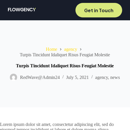
S
Get in Touch
k
i
p
t
o
c
o
n
Home
agency
t
Turpis Tincidunt Idaliquet Risus Feugiat Molestie
e
n
Turpis Tincidunt Idaliquet Risus Feugiat Molestie
t
RedWave@Admin24
July 5, 2021
agency
,
news
Lorem ipsum dolor sit amet, consectetur adipiscing elit, sed do
eiusmod tempor incididunt ut labore et dolore magna aliqua.