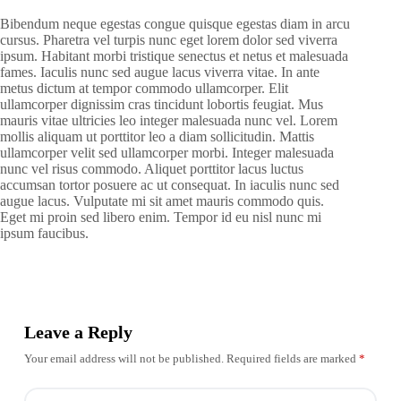
Bibendum neque egestas congue quisque egestas diam in arcu
cursus. Pharetra vel turpis nunc eget lorem dolor sed viverra
ipsum. Habitant morbi tristique senectus et netus et malesuada
fames. Iaculis nunc sed augue lacus viverra vitae. In ante
metus dictum at tempor commodo ullamcorper. Elit
ullamcorper dignissim cras tincidunt lobortis feugiat. Mus
mauris vitae ultricies leo integer malesuada nunc vel. Lorem
mollis aliquam ut porttitor leo a diam sollicitudin. Mattis
ullamcorper velit sed ullamcorper morbi. Integer malesuada
nunc vel risus commodo. Aliquet porttitor lacus luctus
accumsan tortor posuere ac ut consequat. In iaculis nunc sed
augue lacus. Vulputate mi sit amet mauris commodo quis.
Eget mi proin sed libero enim. Tempor id eu nisl nunc mi
ipsum faucibus.
Leave a Reply
Your email address will not be published.
Required fields are marked
*
A
l
t