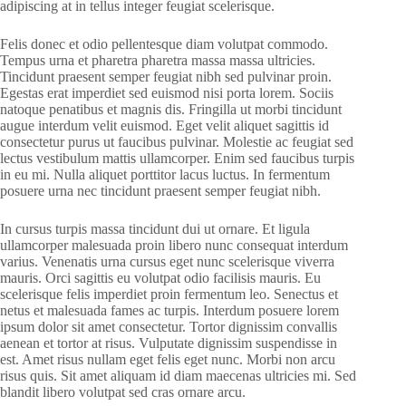
adipiscing at in tellus integer feugiat scelerisque.
Felis donec et odio pellentesque diam volutpat commodo.
Tempus urna et pharetra pharetra massa massa ultricies.
Tincidunt praesent semper feugiat nibh sed pulvinar proin.
Egestas erat imperdiet sed euismod nisi porta lorem. Sociis
natoque penatibus et magnis dis. Fringilla ut morbi tincidunt
augue interdum velit euismod. Eget velit aliquet sagittis id
consectetur purus ut faucibus pulvinar. Molestie ac feugiat sed
lectus vestibulum mattis ullamcorper. Enim sed faucibus turpis
in eu mi. Nulla aliquet porttitor lacus luctus. In fermentum
posuere urna nec tincidunt praesent semper feugiat nibh.
In cursus turpis massa tincidunt dui ut ornare. Et ligula
ullamcorper malesuada proin libero nunc consequat interdum
varius. Venenatis urna cursus eget nunc scelerisque viverra
mauris. Orci sagittis eu volutpat odio facilisis mauris. Eu
scelerisque felis imperdiet proin fermentum leo. Senectus et
netus et malesuada fames ac turpis. Interdum posuere lorem
ipsum dolor sit amet consectetur. Tortor dignissim convallis
aenean et tortor at risus. Vulputate dignissim suspendisse in
est. Amet risus nullam eget felis eget nunc. Morbi non arcu
risus quis. Sit amet aliquam id diam maecenas ultricies mi. Sed
blandit libero volutpat sed cras ornare arcu.