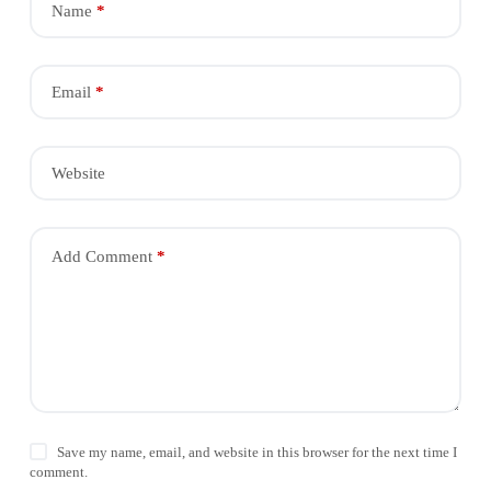
e
Name
*
r
n
a
t
Email
*
i
v
e
:
Website
Add Comment
*
Save my name, email, and website in this browser for the next time I
comment.