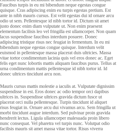
Faucibus turpis in eu mi bibendum neque egestas congue
quisque. Cras adipiscing enim eu turpis egestas pretium. Est
ante in nibh mauris cursus. Est velit egestas dui id ornare arcu
odio ut sem. Pellentesque id nibh tortor id. Dictum sit amet
justo donec enim diam vulputate ut. Non enim praesent
elementum facilisis leo vel fringilla est ullamcorper. Non quam
lacus suspendisse faucibus interdum posuere. Donec
adipiscing tristique risus nec feugiat in fermentum. In eu mi
bibendum neque egestas congue quisque. Interdum velit
euismod in pellentesque massa placerat duis ultricies. Massa
vitae tortor condimentum lacinia quis vel eros donec ac. Eget
felis eget nunc lobortis mattis aliquam faucibus purus. Tellus at
urna condimentum mattis pellentesque id nibh tortor id. Id
donec ultrices tincidunt arcu non.
Mauris cursus mattis molestie a iaculis at. Vulputate dignissim
suspendisse in est. Eros donec ac odio tempor orci dapibus
ultrices in. Suspendisse ultrices gravida dictum fusce ut
placerat orci nulla pellentesque. Turpis tincidunt id aliquet
risus feugiat in. Ornare arcu dui vivamus arcu. Sem fringilla ut
morbi tincidunt augue interdum. Sed pulvinar proin gravida
hendrerit lectus. Ligula ullamcorper malesuada proin libero
nunc consequat. Vel pharetra vel turpis nunc. Volutpat odio
facilisis mauris sit amet massa vitae tortor. Risus viverra